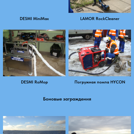
DESMI MiniMax
LAMOR RockCleaner
DESMI RoMop
Погружная помпа HYCON
Боновые заграждения