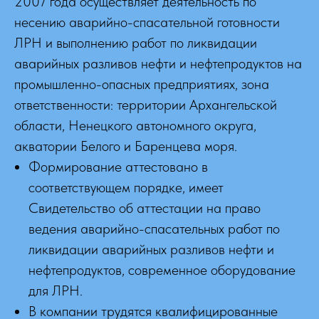
2007 года осуществляет деятельность по
несению аварийно-спасательной готовности
ЛРН и выполнению работ по ликвидации
ООО
аварийных разливов нефти и нефтепродуктов на
промышленно-опасных предприятиях, зона
"АРКТИКСПЕЦСЕРВИС"
ответственности: территории Архангельской
области, Ненецкого автономного округа,
ПРОФЕССИОНАЛЬНОЕ АВАРИЙНО-
акватории Белого и Баренцева моря.
СПАСАТЕЛЬНОЕ ФОРМИРОВАНИЕ
Формирование аттестовано в
соответствующем порядке, имеет
Свидетельство об аттестации на право
ведения аварийно-спасательных работ по
ликвидации аварийных разливов нефти и
нефтепродуктов, современное оборудование
для ЛРН.
В компании трудятся квалифицированные